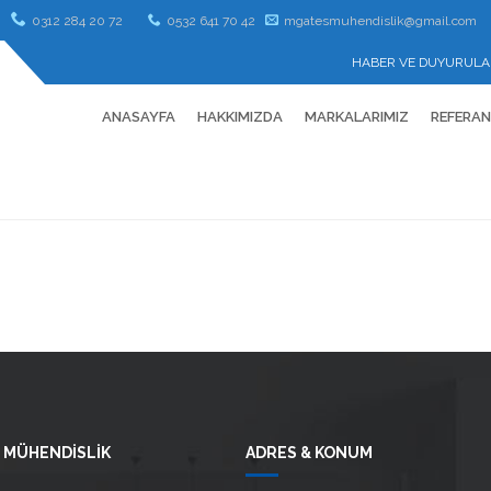
0312 284 20 72
0532 641 70 42
mgatesmuhendislik@gmail.com
HABER VE DUYURULA
ANASAYFA
HAKKIMIZDA
MARKALARIMIZ
REFERA
 MÜHENDİSLİK
ADRES & KONUM