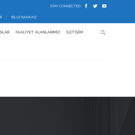
STAY CONNECTED
R
BILGI BANKASI
NSLAR
FAALİYET ALANLARIMIZ
İLETIŞIM