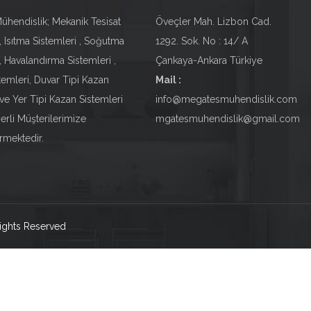
hendislik; Mekanik Tesisat
Öveçler Mah. Lizbon Cad.
, Isıtma Sistemleri , Soğutma
1292. Sok. No : 14/ A
, Havalandırma Sistemleri ,
Çankaya-Ankara Türkiye
temleri, Duvar Tipi Kazan
Mail :
 ve Yer Tipi Kazan Sistemleri
info@megatesmuhendislik.com
erli Müşterilerimize
mgatesmuhendislik@gmail.com
rmektedir.
Rights Reserved