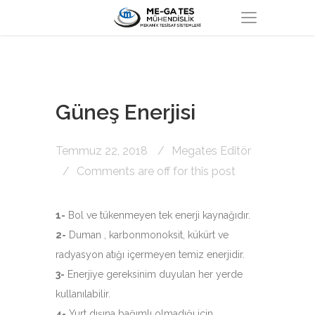
Güneş Enerjisi
Temmuz 22, 2018
Megates Editör
Comments are off for this post
1-
Bol ve tükenmeyen tek enerji kaynağıdır.
2-
Duman , karbonmonoksit, kükürt ve
radyasyon atığı içermeyen temiz enerjidir.
3-
Enerjiye gereksinim duyulan her yerde
kullanılabilir.
4-
Yurt dışına bağımlı olmadığı için